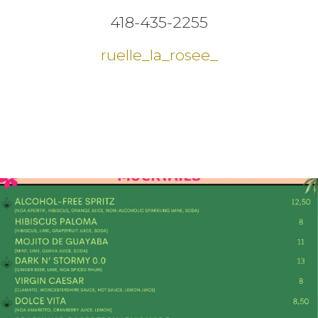
418-435-2255
ruelle_la_rosee_