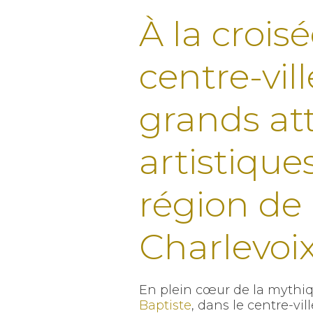
À la crois
centre-vil
grands att
artistique
région de
Charlevoi
En plein cœur de la mythi
Baptiste
, dans le centre-vil