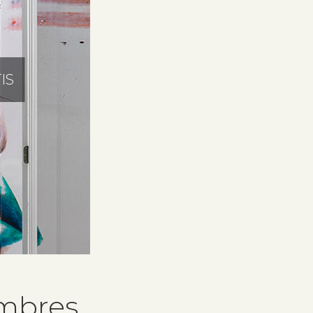
IS
mbres