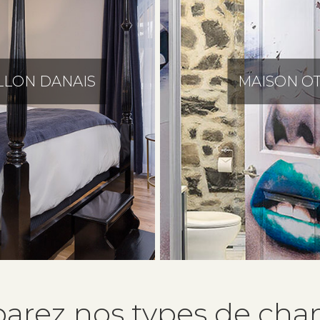
LLON DANAIS
MAISON OT
arez nos types de cha