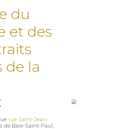
ée du
le et des
raits
s de la
x
que
rue Saint-Jean-
le de Baie-Saint-Paul,